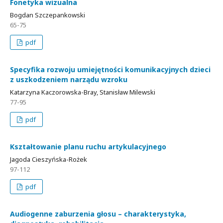
Fonetyka wizualna
Bogdan Szczepankowski
65-75
pdf
Specyfika rozwoju umiejętności komunikacyjnych dzieci
z uszkodzeniem narządu wzroku
Katarzyna Kaczorowska-Bray, Stanisław Milewski
77-95
pdf
Kształtowanie planu ruchu artykulacyjnego
Jagoda Cieszyńska-Rożek
97-112
pdf
Audiogenne zaburzenia głosu – charakterystyka,