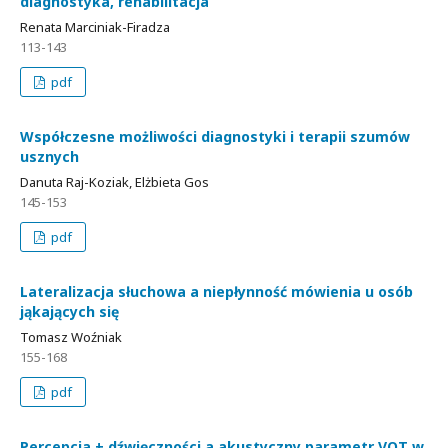
diagnostyka, rehabilitacja
Renata Marciniak-Firadza
113-143
pdf
Współczesne możliwości diagnostyki i terapii szumów
usznych
Danuta Raj-Koziak, Elżbieta Gos
145-153
pdf
Lateralizacja słuchowa a niepłynność mówienia u osób
jąkających się
Tomasz Woźniak
155-168
pdf
Percepcja ± dźwięczności a akustyczny parametr VOT w