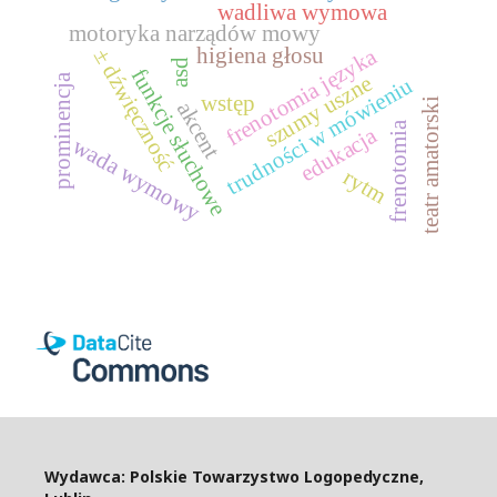
wadliwa wymowa
motoryka narządów mowy
higiena głosu
frenotomia języka
± dźwięczność
asd
funkcje słuchowe
szumy uszne
prominencja
trudności w mówieniu
wstęp
teatr amatorski
akcent
frenotomia
edukacja
wada wymowy
rytm
Wydawca: Polskie Towarzystwo Logopedyczne,