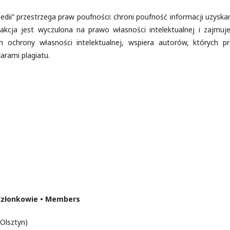
dii” przestrzega praw poufności: chroni poufność informacji uzyska
cja jest wyczulona na prawo własności intelektualnej i zajmuje
ochrony własności intelektualnej, wspiera autorów, których p
iarami plagiatu.
Członkowie • Members
Olsztyn)