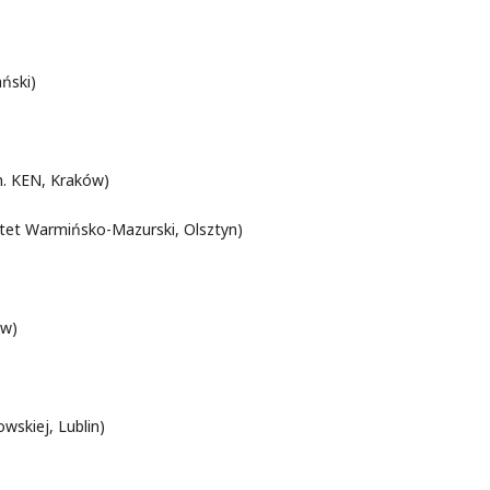
ński)
m. KEN, Kraków)
tet Warmińsko-Mazurski, Olsztyn)
ów)
wskiej, Lublin)