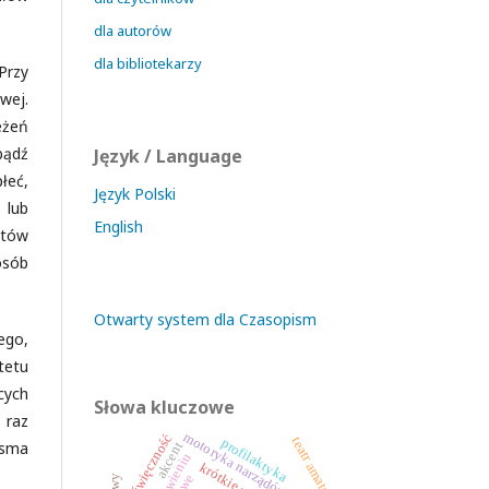
dla autorów
dla bibliotekarzy
Przy
wej.
eżeń
bądź
Język / Language
łeć,
Język Polski
 lub
English
ntów
osób
Otwarty system dla Czasopism
ego,
tetu
cych
Słowa kluczowe
 raz
motoryka narządów mowy
± dźwięczność
teatr amatorski
profilaktyka
isma
akcent