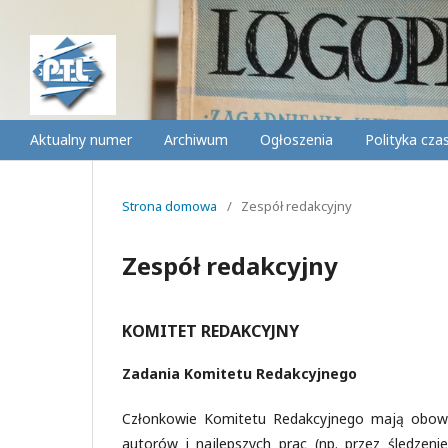
Aktualny numer
Archiwum
Ogłoszenia
Polityka cz
Strona domowa
/
Zespół redakcyjny
Zespół redakcyjny
KOMITET REDAKCYJNY
Zadania Komitetu Redakcyjnego
Członkowie Komitetu Redakcyjnego mają obowią
autorów i najlepszych prac (np. przez śledzen