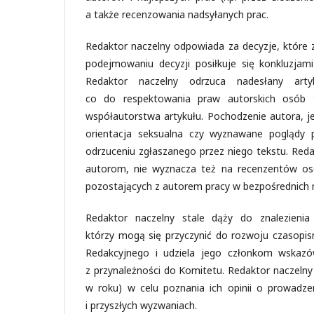
a także recenzowania nadsyłanych prac.
Redaktor naczelny odpowiada za decyzje, które 
podejmowaniu decyzji posiłkuje się konkluzjam
Redaktor naczelny odrzuca nadesłany artyk
co do respektowania praw autorskich osób t
współautorstwa artykułu. Pochodzenie autora, je
orientacja seksualna czy wyznawane poglądy p
odrzuceniu zgłaszanego przez niego tekstu. Red
autorom, nie wyznacza też na recenzentów osób 
pozostających z autorem pracy w bezpośrednich r
Redaktor naczelny stale dąży do znalezieni
którzy mogą się przyczynić do rozwoju czasopis
Redakcyjnego i udziela jego członkom wskazó
z przynależności do Komitetu. Redaktor naczelny 
w roku) w celu poznania ich opinii o prowadz
i przyszłych wyzwaniach.