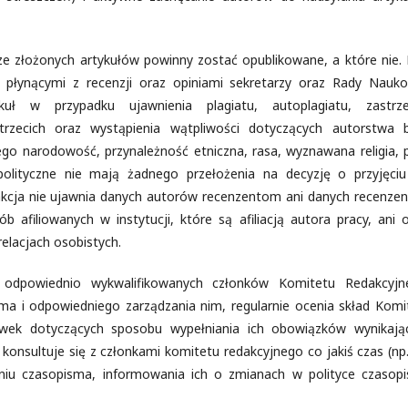
ze złożonych artykułów powinny zostać opublikowane, a które nie. 
i płynącymi z recenzji oraz opiniami sekretarzy oraz Rady Nauko
uł w przypadku ujawnienia plagiatu, autoplagiatu, zastrz
rzecich oraz wystąpienia wątpliwości dotyczących autorstwa 
go narodowość, przynależność etniczna, rasa, wyznawana religia, p
olityczne nie mają żadnego przełożenia na decyzję o przyjęciu
akcja nie ujawnia danych autorów recenzentom ani danych recenze
afiliowanych w instytucji, które są afiliacją autora pracy, ani 
elacjach osobistych.
a odpowiednio wykwalifikowanych członków Komitetu Redakcyjn
ma i odpowiedniego zarządzania nim, regularnie ocenia skład Komi
wek dotyczących sposobu wypełniania ich obowiązków wynikają
konsultuje się z członkami komitetu redakcyjnego co jakiś czas (np.
eniu czasopisma, informowania ich o zmianach w polityce czasop