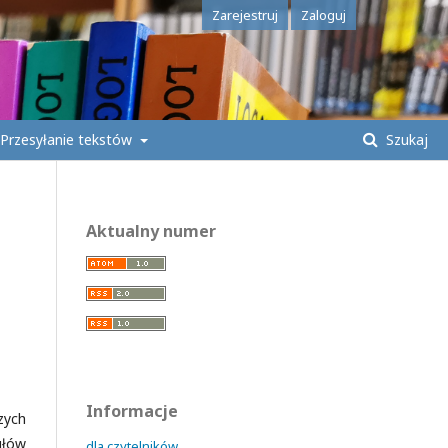
Zarejestruj
Zaloguj
Przesyłanie tekstów
Szukaj
Aktualny numer
Informacje
zych
ułów
dla czytelników