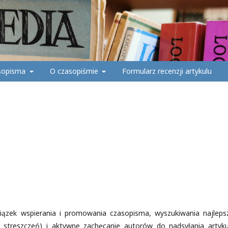
asopisma
O czasopiśmie
Formularz recenzji artykulu
zek wspierania i promowania czasopisma, wyszukiwania najleps
ie streszczeń) i aktywne zachęcanie autorów do nadsyłania artyk