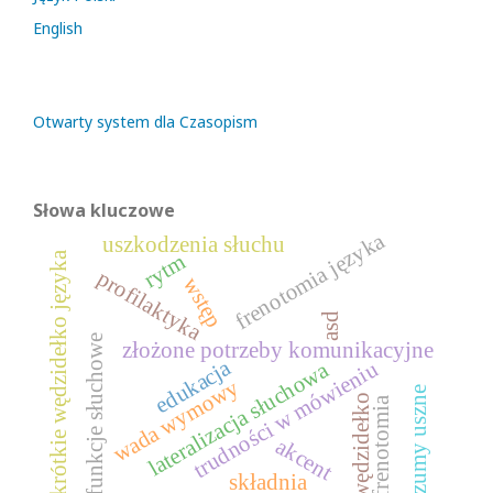
English
Otwarty system dla Czasopism
Słowa kluczowe
frenotomia języka
uszkodzenia słuchu
krótkie wędzidełko języka
rytm
profilaktyka
wstęp
asd
funkcje słuchowe
złożone potrzeby komunikacyjne
edukacja
trudności w mówieniu
lateralizacja słuchowa
wada wymowy
szumy uszne
wędzidełko
frenotomia
akcent
składnia