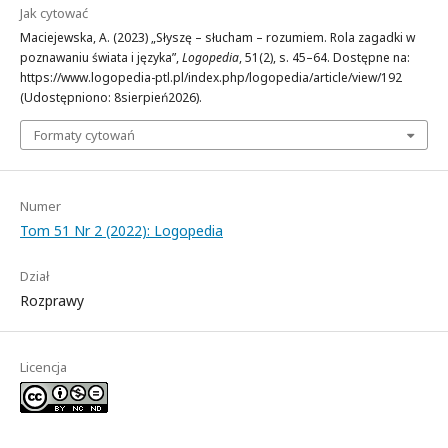
Jak cytować
Maciejewska, A. (2023) „Słyszę – słucham – rozumiem. Rola zagadki w
poznawaniu świata i języka”,
Logopedia
, 51(2), s. 45–64. Dostępne na:
https://www.logopedia-ptl.pl/index.php/logopedia/article/view/192
(Udostępniono: 8sierpień2026).
Formaty cytowań
Numer
Tom 51 Nr 2 (2022): Logopedia
Dział
Rozprawy
Licencja