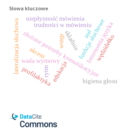
Słowa kluczowe
niepłynność mówienia
funkcje słuchowe
lateralizacja słuchowa
frenotomia języka
trudności w mówieniu
asd
składnia
złożone potrzeby komunikacyjne
wędzidełko
wstęp
akcent
wada wymowy
edukacja
profilaktyka
rytm
higiena głosu