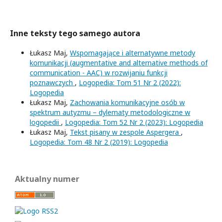
Inne teksty tego samego autora
Łukasz Maj,
Wspomagające i alternatywne metody
komunikacji (augmentative and alternative methods of
communication - AAC) w rozwijaniu funkcji
poznawczych
,
Logopedia: Tom 51 Nr 2 (2022):
Logopedia
Łukasz Maj,
Zachowania komunikacyjne osób w
spektrum autyzmu – dylematy metodologiczne w
logopedii
,
Logopedia: Tom 52 Nr 2 (2023): Logopedia
Łukasz Maj,
Tekst pisany w zespole Aspergera
,
Logopedia: Tom 48 Nr 2 (2019): Logopedia
Aktualny numer