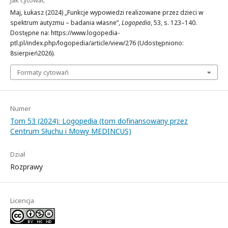
Jak cytować
Maj, Łukasz (2024) „Funkcje wypowiedzi realizowane przez dzieci w
spektrum autyzmu – badania własne”,
Logopedia
, 53, s. 123–140.
Dostępne na: https://www.logopedia-
ptl.pl/index.php/logopedia/article/view/276 (Udostępniono:
8sierpień2026).
Formaty cytowań
Numer
Tom 53 (2024): Logopedia (tom dofinansowany przez
Centrum Słuchu i Mowy MEDINCUS)
Dział
Rozprawy
Licencja