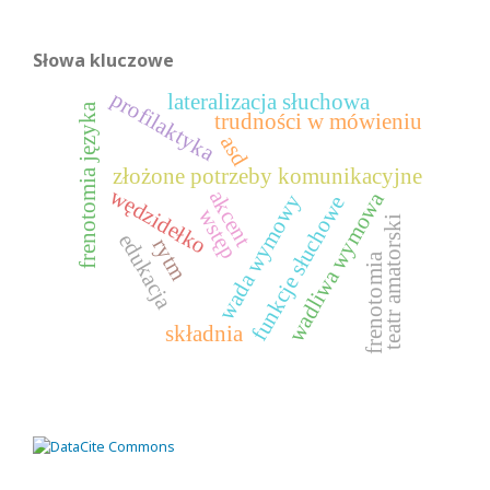
Słowa kluczowe
profilaktyka
lateralizacja słuchowa
frenotomia języka
trudności w mówieniu
asd
złożone potrzeby komunikacyjne
wędzidełko
akcent
wadliwa wymowa
wada wymowy
funkcje słuchowe
wstęp
teatr amatorski
edukacja
rytm
frenotomia
składnia