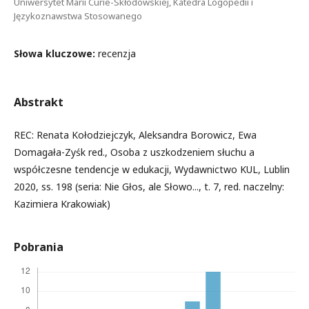
Uniwersytet Marii Curie-Skłodowskiej, Katedra Logopedii i
Językoznawstwa Stosowanego
Słowa kluczowe:
recenzja
Abstrakt
REC: Renata Kołodziejczyk, Aleksandra Borowicz, Ewa
Domagała-Zyśk red., Osoba z uszkodzeniem słuchu a
współczesne tendencje w edukacji, Wydawnictwo KUL, Lublin
2020, ss. 198 (seria: Nie Głos, ale Słowo..., t. 7, red. naczelny:
Kazimiera Krakowiak)
Pobrania