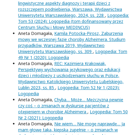
lingwistyczne aspekty diagnozy i terapii dzieci z
rozszczepem podniebienia, Warszawa, Wydawnictwa
Uniwersytetu Warszawskiego, 2024, ss. 228
,
Logopedia:
Tom 53 (2024): Logopedia (tom dofinansowany przez
Centrum Słuchu i Mowy MEDINCUS)
Aneta Domagała,
Kamila Potocka-Pirosz, Zaburzenia
mowy we wczesnej fazie choroby Alzheimera. Studium
przypadków, Warszawa 2019, Wydawnictwo
Uniwersytetu Warszawskiego, ss. 309
,
Logopedia: Tom
49 Nr 1 (2020): Logopedia
Aneta Domagała,
REC: Kazimiera Krakowiak,
Perspektywy wychowania językowego oraz edukacji
dzieci i młodzieży z uszkodzeniami słuchu w Polsce,
Wydawnictwo Katolickiego Uniwersytetu Lubelskiego,
Lublin 2023, ss. 85
,
Logopedia: Tom 52 Nr 1 (2023):
Logopedia
Aneta Domagała,
Chyba… Może… Mężczyzna pewnie
czy coś – o zmianach w dyskursie pacjentów z
otępieniem w chorobie Alzheimera
,
Logopedia: Tom 50
Nr 2 (2021): Logopedia
Aneta Domagała,
Nie wiem… Nie mogę naprawdę… Ja
mam głowę taką, kiepską zupełnie – o zmianach w