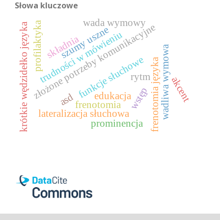
Słowa kluczowe
wada wymowy
profilaktyka
krótkie wędzidełko języka
złożone potrzeby komunikacyjne
szumy uszne
trudności w mówieniu
składnia
wadliwa wymowa
funkcje słuchowe
frenotomia języka
rytm
akcent
wstęp
edukacja
asd
frenotomia
lateralizacja słuchowa
prominencja