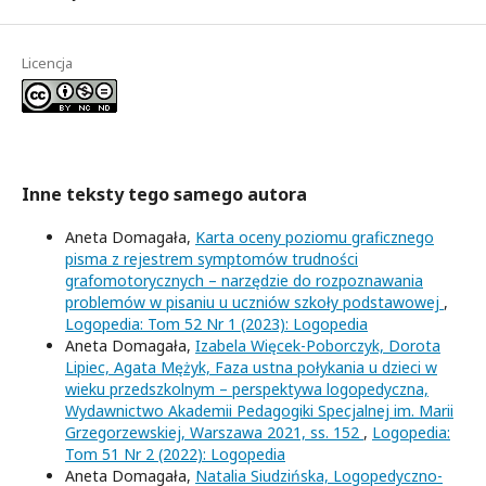
Licencja
Inne teksty tego samego autora
Aneta Domagała,
Karta oceny poziomu graficznego
pisma z rejestrem symptomów trudności
grafomotorycznych – narzędzie do rozpoznawania
problemów w pisaniu u uczniów szkoły podstawowej
,
Logopedia: Tom 52 Nr 1 (2023): Logopedia
Aneta Domagała,
Izabela Więcek-Poborczyk, Dorota
Lipiec, Agata Mężyk, Faza ustna połykania u dzieci w
wieku przedszkolnym – perspektywa logopedyczna,
Wydawnictwo Akademii Pedagogiki Specjalnej im. Marii
Grzegorzewskiej, Warszawa 2021, ss. 152
,
Logopedia:
Tom 51 Nr 2 (2022): Logopedia
Aneta Domagała,
Natalia Siudzińska, Logopedyczno-