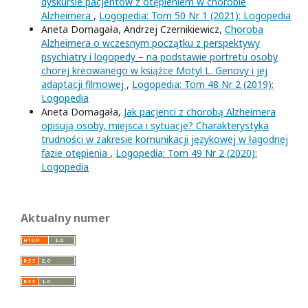
dyskursie pacjentów z otępieniem w chorobie
Alzheimera
,
Logopedia: Tom 50 Nr 1 (2021): Logopedia
Aneta Domagała, Andrzej Czernikiewicz,
Choroba
Alzheimera o wczesnym początku z perspektywy
psychiatry i logopedy – na podstawie portretu osoby
chorej kreowanego w książce Motyl L. Genovy i jej
adaptacji filmowej
,
Logopedia: Tom 48 Nr 2 (2019):
Logopedia
Aneta Domagała,
Jak pacjenci z chorobą Alzheimera
opisują osoby, miejsca i sytuacje? Charakterystyka
trudności w zakresie komunikacji językowej w łagodnej
fazie otępienia
,
Logopedia: Tom 49 Nr 2 (2020):
Logopedia
Aktualny numer