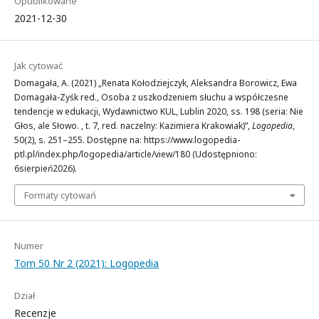
Opublikowane
2021-12-30
Jak cytować
Domagała, A. (2021) „Renata Kołodziejczyk, Aleksandra Borowicz, Ewa
Domagała-Zyśk red., Osoba z uszkodzeniem słuchu a współczesne
tendencje w edukacji, Wydawnictwo KUL, Lublin 2020, ss. 198 (seria: Nie
Głos, ale Słowo. , t. 7, red. naczelny: Kazimiera Krakowiak)”,
Logopedia
,
50(2), s. 251–255. Dostępne na: https://www.logopedia-
ptl.pl/index.php/logopedia/article/view/180 (Udostępniono:
6sierpień2026).
Formaty cytowań
Numer
Tom 50 Nr 2 (2021): Logopedia
Dział
Recenzje