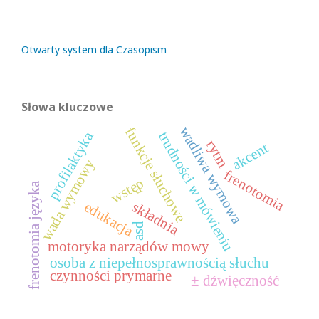
Otwarty system dla Czasopism
Słowa kluczowe
wadliwa wymowa
funkcje słuchowe
profilaktyka
trudności w mówieniu
rytm
akcent
wada wymowy
frenotomia
wstęp
frenotomia języka
składnia
edukacja
asd
motoryka narządów mowy
osoba z niepełnosprawnością słuchu
czynności prymarne
± dźwięczność