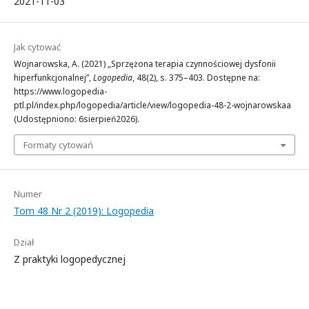
2021-11-03
Jak cytować
Wojnarowska, A. (2021) „Sprzężona terapia czynnościowej dysfonii
hiperfunkcjonalnej”,
Logopedia
, 48(2), s. 375–403. Dostępne na:
https://www.logopedia-
ptl.pl/index.php/logopedia/article/view/logopedia-48-2-wojnarowskaa
(Udostępniono: 6sierpień2026).
Formaty cytowań
Numer
Tom 48 Nr 2 (2019): Logopedia
Dział
Z praktyki logopedycznej