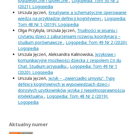
logopedyczne i społeczne
,
Logopedia: Tom 50 Nr 2
(2021): Logopedia
Urszula Jęczeń,
Kreatywne a schematyczne operowanie
wiedzą na przykładzie definicji kognitywnej
,
Logopedia:
Tom 48 Nr 1 (2019): Logopedia
Olga Przybyla, Urszula Jęczeń,
Trudności w pisaniu i
czytaniu dzieci z zaburzeniami rozwoju koordynacji –
studium porównawcze
,
Logopedia: Tom 49 Nr 2 (2020):
Logopedia
Urszula Jęczeń, Aleksandra Kalinowska,
Językowe i
komunikacyjne możliwości dziecka z zespołem Cri du
Chat. Studium przypadku
,
Logopedia: Tom 49 Nr 1
(2020): Logopedia
Urszula Jęczeń,
Język – „zwierciadło umysłu”. Typy
definicji kognitywnych w wypowiedziach dzieci i
dorosłych użytkowników języka z niepełnosprawnością
intelektualną
,
Logopedia: Tom 48 Nr 2 (2019):
Logopedia
Aktualny numer