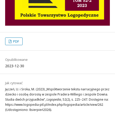
PDF
Opublikowane
2023-12-30
Jak cytować
Jęczeń, U. i Sroka, M. (2023) „Współtworzenie tekstu narracyjnego przez
dziecko i osobę dorosłą w zespole Pradera-Williego i zespole Downa.
Studia dwóch przypadków”,
Logopedia
, 52(2), s. 225–247. Dostępne na:
https://www.logopedia-ptl.pl/index.php/logopedia/article/view/262
(Udostępniono: 8sierpień2026).