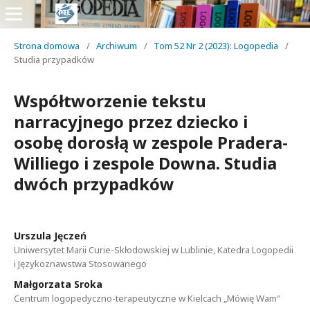
Strona domowa
/
Archiwum
/
Tom 52 Nr 2 (2023): Logopedia
/
Studia przypadków
Współtworzenie tekstu
narracyjnego przez dziecko i
osobę dorosłą w zespole Pradera-
Williego i zespole Downa. Studia
dwóch przypadków
Urszula Jęczeń
Uniwersytet Marii Curie-Skłodowskiej w Lublinie, Katedra Logopedii
i Językoznawstwa Stosowanego
Małgorzata Sroka
Centrum logopedyczno-terapeutyczne w Kielcach „Mówię Wam”