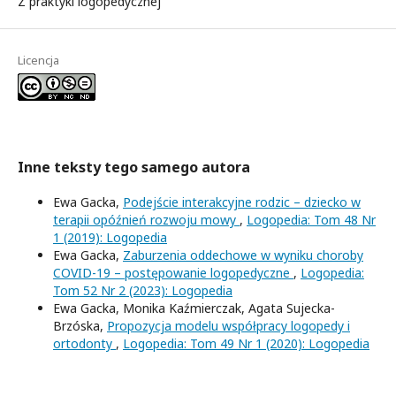
Z praktyki logopedycznej
Licencja
Inne teksty tego samego autora
Ewa Gacka,
Podejście interakcyjne rodzic – dziecko w
terapii opóźnień rozwoju mowy
,
Logopedia: Tom 48 Nr
1 (2019): Logopedia
Ewa Gacka,
Zaburzenia oddechowe w wyniku choroby
COVID-19 – postępowanie logopedyczne
,
Logopedia:
Tom 52 Nr 2 (2023): Logopedia
Ewa Gacka, Monika Kaźmierczak, Agata Sujecka-
Brzóska,
Propozycja modelu współpracy logopedy i
ortodonty
,
Logopedia: Tom 49 Nr 1 (2020): Logopedia