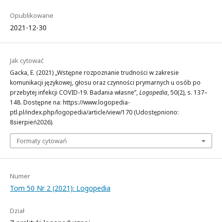
Opublikowane
2021-12-30
Jak cytować
Gacka, E. (2021) „Wstępne rozpoznanie trudności w zakresie
komunikacji językowej, głosu oraz czynności prymarnych u osób po
przebytej infekcji COVID-19. Badania własne”,
Logopedia
, 50(2), s. 137–
148. Dostępne na: https://www.logopedia-
ptl.pl/index.php/logopedia/article/view/170 (Udostępniono:
8sierpień2026).
Formaty cytowań
Numer
Tom 50 Nr 2 (2021): Logopedia
Dział