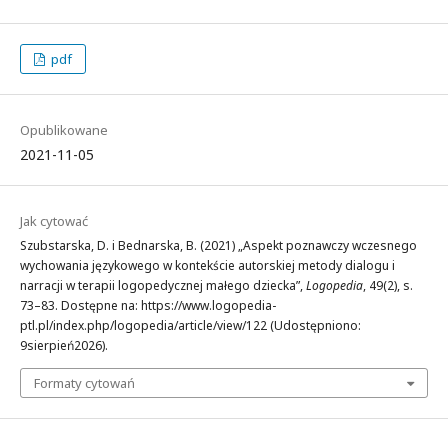
pdf
Opublikowane
2021-11-05
Jak cytować
Szubstarska, D. i Bednarska, B. (2021) „Aspekt poznawczy wczesnego
wychowania językowego w kontekście autorskiej metody dialogu i
narracji w terapii logopedycznej małego dziecka”,
Logopedia
, 49(2), s.
73–83. Dostępne na: https://www.logopedia-
ptl.pl/index.php/logopedia/article/view/122 (Udostępniono:
9sierpień2026).
Formaty cytowań