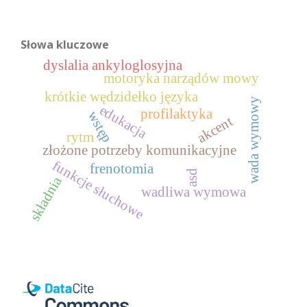
Słowa kluczowe
dyslalia ankyloglosyjna
motoryka narządów mowy
krótkie wędzidełko języka
wada wymowy
edukacja
profilaktyka
wstęp
akcent
rytm
złożone potrzeby komunikacyjne
funkcje słuchowe
frenotomia
asd
składnia
wadliwa wymowa