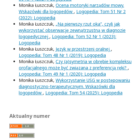
Monika Łuszczuk,
Ocena motoryki narządów mowy.
Wskazówki dla logopedów
,
Logopedia: Tom 51 Nr 2
(2022): Logopedia
Monika Łuszczuk,
„Na pierwszy rzut oka”, czyli jak
wykorzystać obserwację zewnątrzustną w diagnozie
logopedycznej
,
Logopedia: Tom 52 Nr 1 (2023):
Logopedia
Monika Łuszczuk,
Język w przestrzeni oralnej
,
Logopedia: Tom 48 Nr 1 (2019): Logopedia
Monika Łuszczuk,
Czy (a)symetria w obrębie kompleksu
orofacjalnego może być związana z preferencją ręki?
,
Logopedia: Tom 49 Nr 1 (2020): Logopedia
Monika Łuszczuk,
Wykorzystanie USG w postępowaniu
diagnostyczno-terapeutycznym. Wskazówki dla
logopedów
,
Logopedia: Tom 54 (2025): Logopedia
Aktualny numer