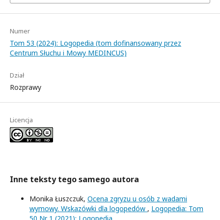
Numer
Tom 53 (2024): Logopedia (tom dofinansowany przez
Centrum Słuchu i Mowy MEDINCUS)
Dział
Rozprawy
Licencja
Inne teksty tego samego autora
Monika Łuszczuk,
Ocena zgryzu u osób z wadami
wymowy. Wskazówki dla logopedów
,
Logopedia: Tom
50 Nr 1 (2021): Logopedia