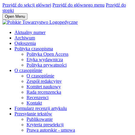
Przejdź do sekcji głównej
Przejdź do głównego menu
Przejdź do
stopki
Open Menu
Aktualny numer
Archiwum
Ogłoszenia
Polityka czasopisma
Polityka Open Access
Etyka wydawnicza
Polityka prywatności
O czasopiśmie
O czasopiśmie
Zespół redakcyjny
Komitet naukowy
Rada recenzencka
Recenzenci
Kontakt
Formularz recenzji artykulu
Przesyłanie tekstów
Publikowanie
Kryteria preselekcji
Prawa autorskie - umowa