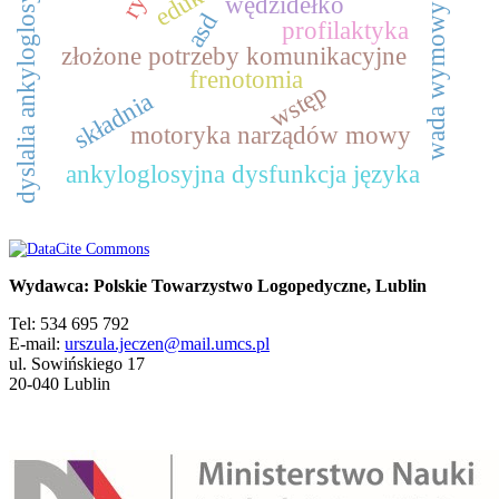
dyslalia ankyloglosyjna
wędzidełko
wada wymowy
asd
profilaktyka
złożone potrzeby komunikacyjne
frenotomia
wstęp
składnia
motoryka narządów mowy
ankyloglosyjna dysfunkcja języka
Wydawca: Polskie Towarzystwo Logopedyczne, Lublin
Tel: 534 695 792
E-mail:
urszula.jeczen@mail.umcs.pl
ul. Sowińskiego 17
20-040 Lublin