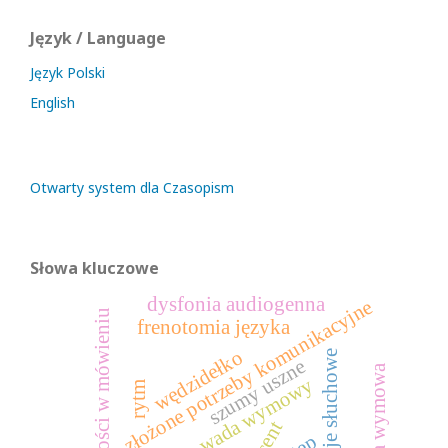
Język / Language
Język Polski
English
Otwarty system dla Czasopism
Słowa kluczowe
dysfonia audiogenna
złożone potrzeby komunikacyjne
trudności w mówieniu
frenotomia języka
wędzidełko
funkcje słuchowe
szumy uszne
wadliwa wymowa
wada wymowy
rytm
akcent