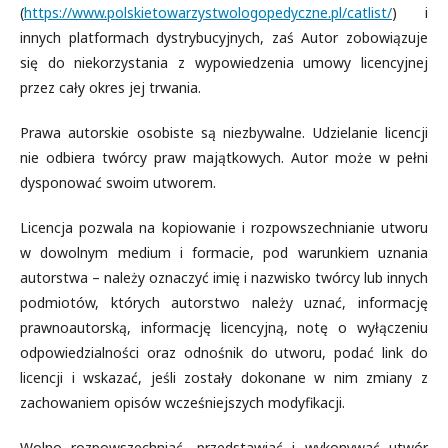
(
https://www.polskietowarzystwologopedyczne.pl/catlist/
) i
innych platformach dystrybucyjnych, zaś Autor zobowiązuje
się do niekorzystania z wypowiedzenia umowy licencyjnej
przez cały okres jej trwania.
Prawa autorskie osobiste są niezbywalne. Udzielanie licencji
nie odbiera twórcy praw majątkowych. Autor może w pełni
dysponować swoim utworem.
Licencja pozwala na kopiowanie i rozpowszechnianie utworu
w dowolnym medium i formacie, pod warunkiem uznania
autorstwa – należy oznaczyć imię i nazwisko twórcy lub innych
podmiotów, których autorstwo należy uznać, informację
prawnoautorską, informację licencyjną, notę o wyłączeniu
odpowiedzialności oraz odnośnik do utworu, podać link do
licencji i wskazać, jeśli zostały dokonane w nim zmiany z
zachowaniem opisów wcześniejszych modyfikacji.
Wolno rozpowszechniać, przedstawiać i wykonywać utwór