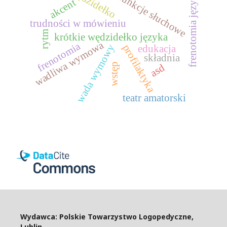
wędzidełko
frenotomia języka
funkcje słuchowe
akcent
trudności w mówieniu
rytm
krótkie wędzidełko języka
wadliwa wymowa
frenotomia
profilaktyka
wada wymowy
edukacja
składnia
wstęp
asd
teatr amatorski
Wydawca: Polskie Towarzystwo Logopedyczne,
Lublin