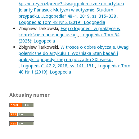
łączne czy rozłączne? Uwagi polemiczne do artykułu
Jolanty Panasiuk Mutyzm w autyzmie. Studium
przypadku. „Logopedia” 48–1, 2019, ss. 315–338
,
Logopedia: Tom 48 Nr 2 (2019): Logopedia
Zbigniew Tarkowski,
Esej o logopedii w praktyce w
kontekście marketingu usług
,
Logopedia: Tom 54
(2025): Logopedia
Zbigniew Tarkowski,
W trosce o dobre obyczaje. Uwagi
polemiczne do artykułu T. Woźniaka Stan badań i
praktyki logopedycznej na początku XXI wieku,
„Logopedia”, 47-2, 2018, ss. 141–151
,
Logopedia: Tom
48 Nr 1 (2019): Logopedia
Aktualny numer