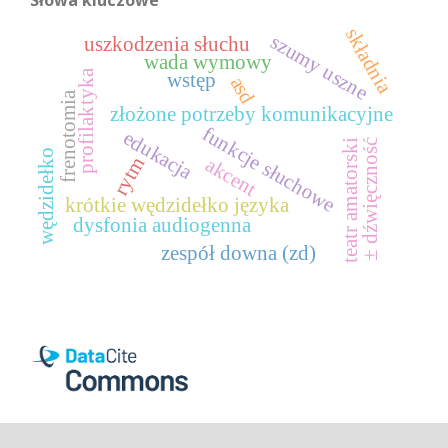
Słowa kluczowe
składnia
szumy uszne
uszkodzenia słuchu
wada wymowy
profilaktyka
wstęp
asd
frenotomia
złożone potrzeby komunikacyjne
funkcje słuchowe
edukacja
± dźwięczność
teatr amatorski
wędzidełko
rytm
akcent
krótkie wędzidełko języka
dysfonia audiogenna
zespół downa (zd)