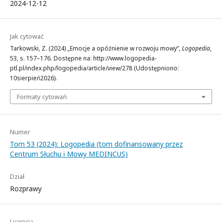
2024-12-12
Jak cytować
Tarkowski, Z. (2024) „Emocje a opóźnienie w rozwoju mowy”,
Logopedia
,
53, s. 157–176. Dostępne na: http://www.logopedia-
ptl.pl/index.php/logopedia/article/view/278 (Udostępniono:
10sierpień2026).
Formaty cytowań
Numer
Tom 53 (2024): Logopedia (tom dofinansowany przez
Centrum Słuchu i Mowy MEDINCUS)
Dział
Rozprawy
Licencja