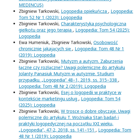
MEDINCUS)
Zbigniew Tarkowski,
Logopedia opiekuńcza
,
Logopedia:
Tom 52 Nr 1 (2023): Logopedia
Zbigniew Tarkowski,
Charakterystyka psychologiczna
giełkotu oraz jego terapia
,
Logopedia: Tom 54 (2025):
Logopedia
Ewa Humeniuk, Zbigniew Tarkowski,
Osobowość
chronicznie jąkających się
,
Logopedia: Tom 48 Nr 1
(2019): Logopedia
Zbigniew Tarkowski,
Mutyzm a autyzm. Zaburzenia
łączne czy rozłączne? Uwagi polemiczne do artykułu
Jolanty Panasiuk Mutyzm w autyzmie. Studium
przypadku. „Logopedia” 48–1, 2019, ss. 315–338
,
Logopedia: Tom 48 Nr 2 (2019): Logopedia
Zbigniew Tarkowski,
Esej o logopedii w praktyce w
kontekście marketingu usług
,
Logopedia: Tom 54
(2025): Logopedia
Zbigniew Tarkowski,
W trosce o dobre obyczaje. Uwagi
polemiczne do artykułu T. Woźniaka Stan badań i
praktyki logopedycznej na początku XXI wieku,
„Logopedia”, 47-2, 2018, ss. 141–151
,
Logopedia: Tom
48 Nr 1 (2019): Logopedia