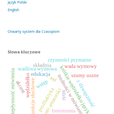
Język Polski
English
Otwarty system dla Czasopism
Słowa kluczowe
czynności prymarne
składnia
wada wymowy
krótkie wędzidełko języka
wadliwa wymowa
niepłynność mówienia
edukacja
szumy uszne
wędzidełko
trudności w mówieniu
asd
funkcje słuchowe
wstęp
± dźwięczność
akcent
profilaktyka
teatr amatorski
rytm
frenotomia