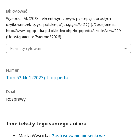
Jak cytować
Wysocka, M. (2023) „Akcent wyrazowy w percepcji dorosłych
użytkowniczek języka polskiego”,
Logopedia
, 52(1). Dostępne na:
http://www.logopedia-ptl.pl/index.php/logopedia/article/view/229
(Udostępniono: 7sierpień2026).
Formaty cytowań
Numer
Tom 52 Nr 1 (2023): Logopedia
Dział
Rozprawy
Inne teksty tego samego autora
Marta Wysocka,
Zastosowanie piosenki we