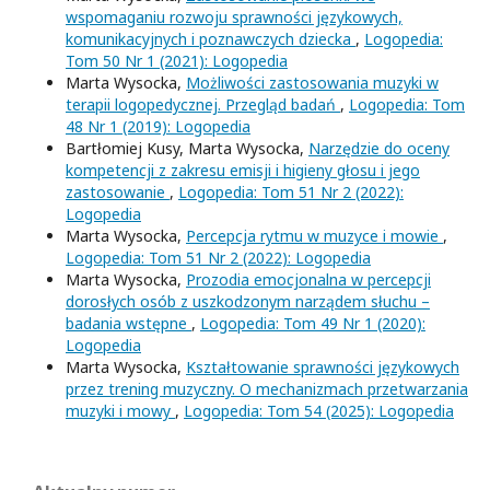
wspomaganiu rozwoju sprawności językowych,
komunikacyjnych i poznawczych dziecka
,
Logopedia:
Tom 50 Nr 1 (2021): Logopedia
Marta Wysocka,
Możliwości zastosowania muzyki w
terapii logopedycznej. Przegląd badań
,
Logopedia: Tom
48 Nr 1 (2019): Logopedia
Bartłomiej Kusy, Marta Wysocka,
Narzędzie do oceny
kompetencji z zakresu emisji i higieny głosu i jego
zastosowanie
,
Logopedia: Tom 51 Nr 2 (2022):
Logopedia
Marta Wysocka,
Percepcja rytmu w muzyce i mowie
,
Logopedia: Tom 51 Nr 2 (2022): Logopedia
Marta Wysocka,
Prozodia emocjonalna w percepcji
dorosłych osób z uszkodzonym narządem słuchu –
badania wstępne
,
Logopedia: Tom 49 Nr 1 (2020):
Logopedia
Marta Wysocka,
Kształtowanie sprawności językowych
przez trening muzyczny. O mechanizmach przetwarzania
muzyki i mowy
,
Logopedia: Tom 54 (2025): Logopedia