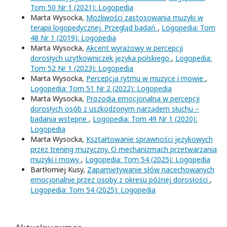
Tom 50 Nr 1 (2021): Logopedia
Marta Wysocka,
Możliwości zastosowania muzyki w
terapii logopedycznej. Przegląd badań
,
Logopedia: Tom
48 Nr 1 (2019): Logopedia
Marta Wysocka,
Akcent wyrazowy w percepcji
dorosłych użytkowniczek języka polskiego
,
Logopedia:
Tom 52 Nr 1 (2023): Logopedia
Marta Wysocka,
Percepcja rytmu w muzyce i mowie
,
Logopedia: Tom 51 Nr 2 (2022): Logopedia
Marta Wysocka,
Prozodia emocjonalna w percepcji
dorosłych osób z uszkodzonym narządem słuchu –
badania wstępne
,
Logopedia: Tom 49 Nr 1 (2020):
Logopedia
Marta Wysocka,
Kształtowanie sprawności językowych
przez trening muzyczny. O mechanizmach przetwarzania
muzyki i mowy
,
Logopedia: Tom 54 (2025): Logopedia
Bartłomiej Kusy,
Zapamiętywanie słów nacechowanych
emocjonalnie przez osoby z okresu późnej dorosłości
,
Logopedia: Tom 54 (2025): Logopedia