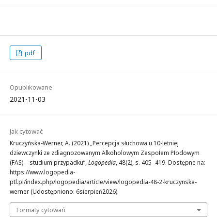
pdf
Opublikowane
2021-11-03
Jak cytować
Kruczyńska-Werner, A. (2021) „Percepcja słuchowa u 10-letniej
dziewczynki ze zdiagnozowanym Alkoholowym Zespołem Płodowym
(FAS) – studium przypadku”,
Logopedia
, 48(2), s. 405–419. Dostępne na:
https://www.logopedia-
ptl.pl/index.php/logopedia/article/view/logopedia-48-2-kruczynska-
werner (Udostępniono: 6sierpień2026).
Formaty cytowań