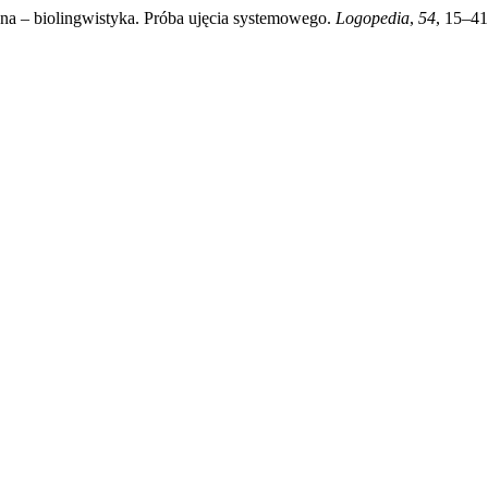
zna – biolingwistyka. Próba ujęcia systemowego.
Logopedia
,
54
, 15–41