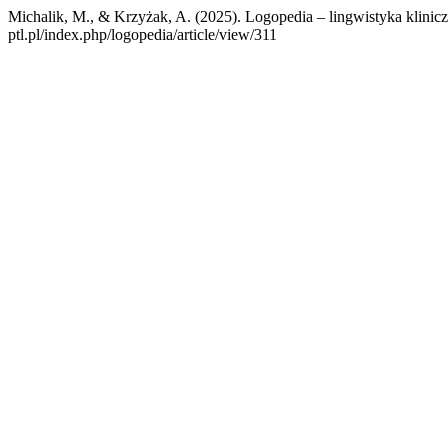
Michalik, M., & Krzyżak, A. (2025). Logopedia – lingwistyka klinic
ptl.pl/index.php/logopedia/article/view/311