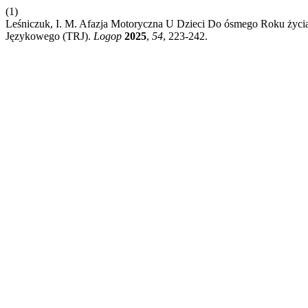
(1)
Leśniczuk, I. M. Afazja Motoryczna U Dzieci Do ósmego Roku życi
Językowego (TRJ).
Logop
2025
,
54
, 223-242.