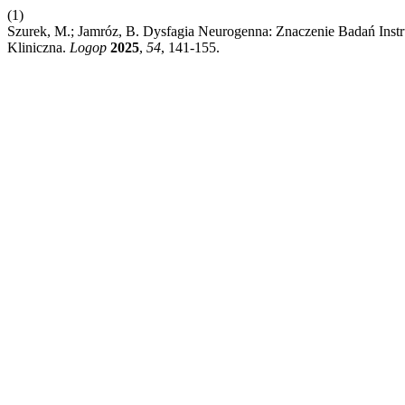
(1)
Szurek, M.; Jamróz, B. Dysfagia Neurogenna: Znaczenie Badań Inst
Kliniczna.
Logop
2025
,
54
, 141-155.