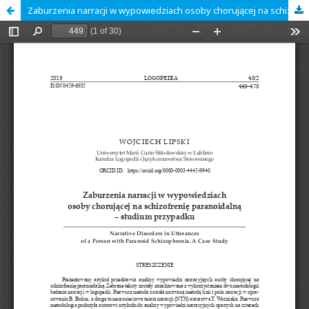
Zaburzenia narracji w wypowiedziach osoby chorującej na schizofrenię paranoidalną – studium przypadku