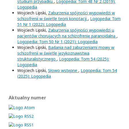
studium przypadku
,
Logopedia: Tom 48 Nr 2 (2019):
Logopedia
Wojciech Lipski,
Zaburzenia spójności wypowiedzi w
schizofrenii w świetle teorii konotacji
,
Logopedia: Tom
51 Nr 1 (2022): Logopedia
Wojciech Lipski,
Zaburzenia spójności wypowiedzi u
pacjentów chorujących na schizofrenię paranoidalną
,
Logopedia: Tom 50 Nr 1 (2021): Logopedia
Wojciech Lipski,
Badania nad zaburzeniami mowy w
schizofrenii w świetle językoznawstwa
strukturalistycznego
,
Logopedia: Tom 54 (2025):
Logopedia
Wojciech Lipski,
Słowo wstępne
,
Logopedia: Tom 54
(2025): Logopedia
Aktualny numer