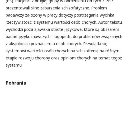
(PS). Pacjenci z drugiej grupy w odróżnieniu od tych z PEP
prezentowali silne zaburzenia schizofatyczne. Problem
badawczy założony w pracy dotyczy postrzegania wycinka
rzeczywistości z systemu wartości osób chorych. Autor tekstu
wychodzi poza zjawiska stricte językowe, które są obszarem
badań językoznawczych i logopedii, do problemów związanych
z aksjologią i poznaniem u osób chorych. Przygląda się
systemowi wartości osób chorych na schizofrenię na różnym
etapie rozwoju choroby oraz opiniom chorych na temat tegoż
systemu.
Pobrania