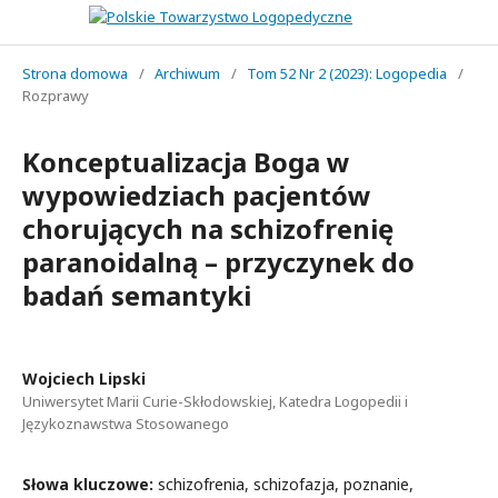
Strona domowa
/
Archiwum
/
Tom 52 Nr 2 (2023): Logopedia
/
Rozprawy
Konceptualizacja Boga w
wypowiedziach pacjentów
chorujących na schizofrenię
paranoidalną – przyczynek do
badań semantyki
Wojciech Lipski
Uniwersytet Marii Curie-Skłodowskiej, Katedra Logopedii i
Językoznawstwa Stosowanego
Słowa kluczowe:
schizofrenia, schizofazja, poznanie,