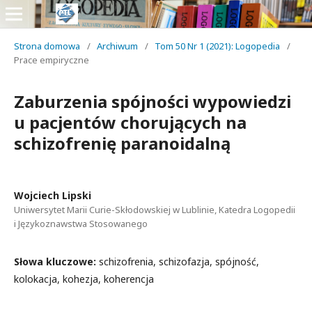
Strona domowa
/
Archiwum
/
Tom 50 Nr 1 (2021): Logopedia
/
Prace empiryczne
Zaburzenia spójności wypowiedzi
u pacjentów chorujących na
schizofrenię paranoidalną
Wojciech Lipski
Uniwersytet Marii Curie-Skłodowskiej w Lublinie, Katedra Logopedii
i Językoznawstwa Stosowanego
Słowa kluczowe:
schizofrenia, schizofazja, spójność,
kolokacja, kohezja, koherencja