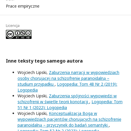
Prace empiryczne
Licencja
Inne teksty tego samego autora
Wojciech Lipski,
Zaburzenia narracji w wypowiedziach
osoby chorującej na schizofrenię paranoidalną –
studium przypadku
,
Logopedia: Tom 48 Nr 2 (2019):
Logopedia
Wojciech Lipski,
Zaburzenia spójności wypowiedzi w
schizofrenii w świetle teorii konotacji
,
Logopedia: Tom
51 Nr 1 (2022): Logopedia
Wojciech Lipski,
Konceptualizacja Boga w
wypowiedziach pacjentów chorujących na schizofrenię
paranoidalną – przyczynek do badań semantyki
,
Logopedia: Tom 52 Nr 2 (2023): Logopedia