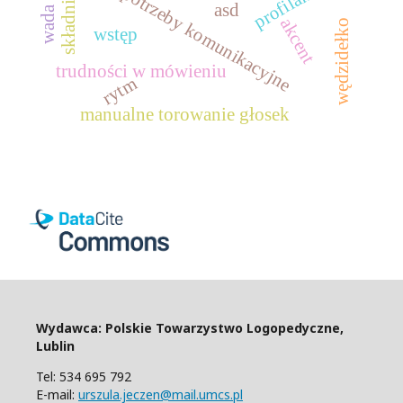
złożone potrzeby komunikacyjne
składnia
asd
akcent
wędzidełko
wstęp
trudności w mówieniu
rytm
manualne torowanie głosek
Wydawca: Polskie Towarzystwo Logopedyczne,
Lublin
Tel: 534 695 792
E-mail:
urszula.jeczen@mail.umcs.pl