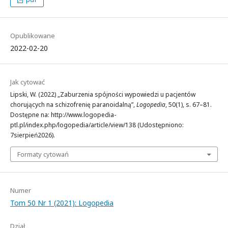
Opublikowane
2022-02-20
Jak cytować
Lipski, W. (2022) „Zaburzenia spójności wypowiedzi u pacjentów
chorujących na schizofrenię paranoidalną”,
Logopedia
, 50(1), s. 67–81.
Dostępne na: http://www.logopedia-
ptl.pl/index.php/logopedia/article/view/138 (Udostępniono:
7sierpień2026).
Formaty cytowań
Numer
Tom 50 Nr 1 (2021): Logopedia
Dział